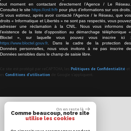
tout moment en contactant directement l’Agence / Le Réseau.
Consultez le site
https://cnil.fr/fr
pour plus d’informations sur vos droits
Si vous estimez, après avoir contacté l'Agence / le Réseau, que vos
droits « Informatique et Libertés » ne sont pas respectés, vous pouvez
adresser une réclamation à la CNIL. Nous vous informons de
l’existence de la liste d'opposition au démarchage téléphonique «
Bloctel », sur laquelle vous pouvez vous inscrire ici :
https://www.bloctel.gouv.fr
. Dans le cadre de la protection des
Données personnelles, nous vous invitons à ne pas inscrire de
Données sensibles dans le champ de saisie libre.
Ce site est protégé par reCAPTCHA, les
Politiques de Confidentialité
et
es
Conditions d'utilisation
de Google s'appliquent.
On en reste là
Espace propriétaires
Comme beaucoup, notre site
utilise les cookies