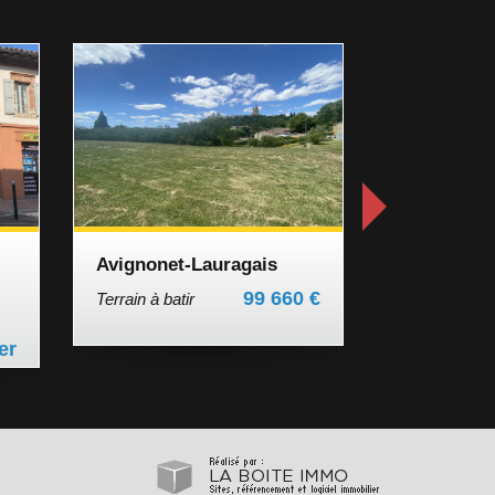
Avignonet-Lauragais
Avignonet-Lau
99 660 €
Terrain à batir
Terrain à batir
er