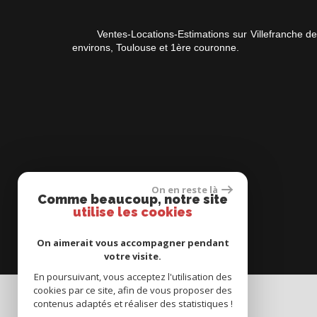
Ventes-Locations-Estimations sur Villefranche d
environs, Toulouse et 1ère couronne.
On en reste là
Comme beaucoup, notre site
utilise les cookies
On aimerait vous accompagner pendant
votre visite.
En poursuivant, vous acceptez l'utilisation des
cookies par ce site, afin de vous proposer des
contenus adaptés et réaliser des statistiques !
Espace propriétaires