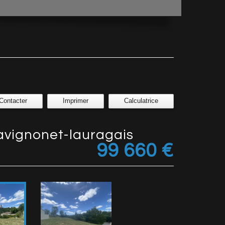
Contacter
Imprimer
Calculatrice
r avignonet-lauragais
99 660
€