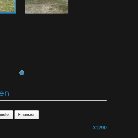
ien
riété
Financier
31290