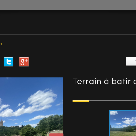
m²
terrain à bati