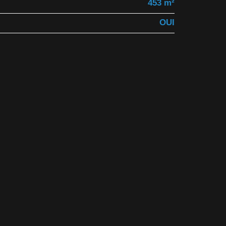
453 m²
OUI